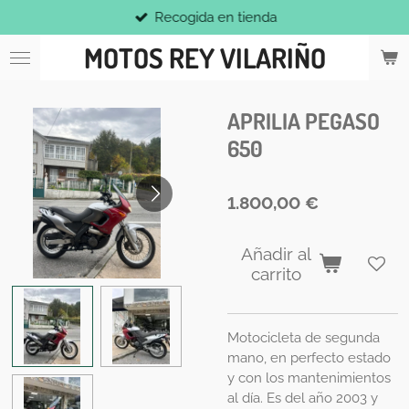
Recogida en tienda
Ir
al
MOTOS REY VILARIÑO
contenido
principal
APRILIA PEGASO
650
1.800,00 €
Añadir al
carrito
Motocicleta de segunda
mano, en perfecto estado
y con los mantenimientos
al día. Es del año 2003 y