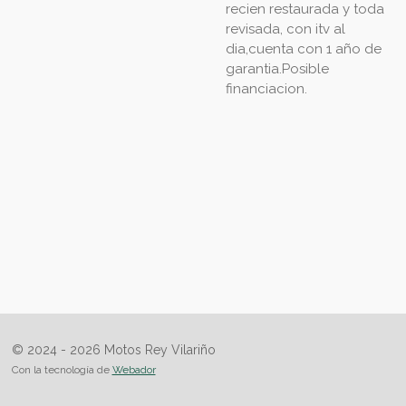
recien restaurada y toda
revisada, con itv al
dia,cuenta con 1 año de
garantia.Posible
financiacion.
© 2024 - 2026 Motos Rey Vilariño
Con la tecnología de
Webador