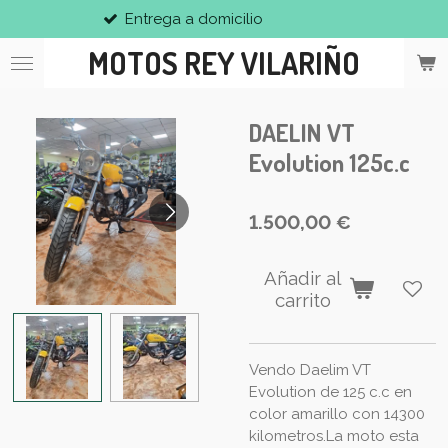
Entrega a domicilio
Ir
al
MOTOS REY VILARIÑO
contenido
principal
DAELIN VT
Evolution 125c.c
1.500,00 €
Añadir al
carrito
Vendo Daelim VT
Evolution de 125 c.c en
color amarillo con 14300
kilometros.La moto esta