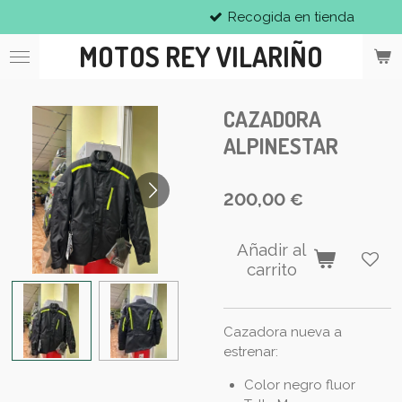
Recogida en tienda
Ir
al
MOTOS REY VILARIÑO
contenido
principal
CAZADORA
ALPINESTAR
200,00 €
Añadir al
carrito
Cazadora nueva a
estrenar:
Color negro fluor