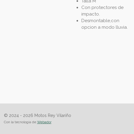
Talla M
Con protectores de
impacto.
Desmontable,con
opcion a modo lluvia.
© 2024 - 2026 Motos Rey Vilariño
Con la tecnología de
Webador