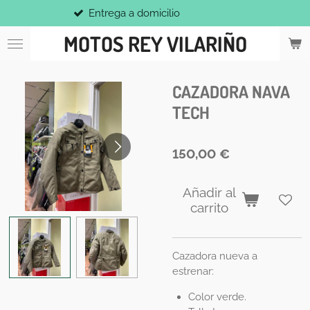
Entrega a domicilio
Ir
al
MOTOS REY VILARIÑO
contenido
principal
CAZADORA NAVA
TECH
150,00 €
Añadir al
carrito
Cazadora nueva a
estrenar:
Color verde.