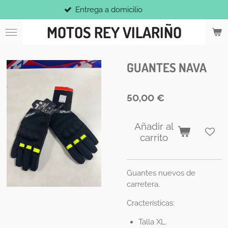
Entrega a domicilio
Ir
al
MOTOS REY VILARIÑO
contenido
principal
GUANTES NAVA
50,00 €
Añadir al
carrito
Guantes nuevos de
carretera.
Cracterísticas:
Talla XL.