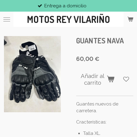
Entrega a domicilio
Ir
al
MOTOS REY VILARIÑO
contenido
principal
GUANTES NAVA
60,00 €
Añadir al
carrito
Guantes nuevos de
carretera.
Cracterísticas:
Talla XL.