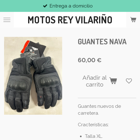
Entrega a domicilio
Ir
al
MOTOS REY VILARIÑO
contenido
principal
GUANTES NAVA
60,00 €
Añadir al
carrito
Guantes nuevos de
carretera.
Cracterísticas:
Talla XL.