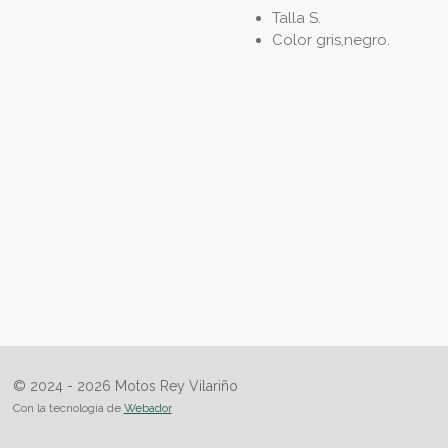
Talla S.
Color gris,negro.
© 2024 - 2026 Motos Rey Vilariño
Con la tecnología de
Webador