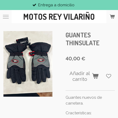
Entrega a domicilio
Ir
al
MOTOS REY VILARIÑO
contenido
principal
GUANTES
THINSULATE
40,00 €
Añadir al
carrito
Guantes nuevos de
carretera.
Cracterísticas: