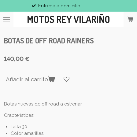
ega a domicilio
Reco
Ir
al
MOTOS REY VILARIÑO
contenido
principal
BOTAS DE OFF ROAD RAINERS
140,00 €
Añadir al carrito
Botas nuevas de off road a estrenar.
Cracterísticas:
Talla 30.
Color amarillas.