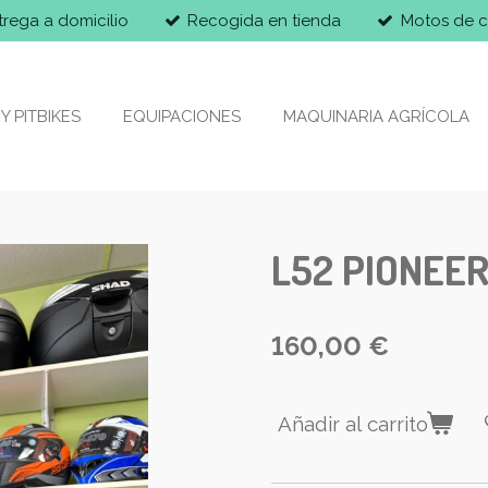
trega a domicilio
Recogida en tienda
Motos de c
Y PITBIKES
EQUIPACIONES
MAQUINARIA AGRÍCOLA
L52 PIONEE
160,00 €
Añadir al carrito