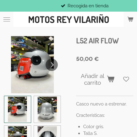
Recogida en tienda
Ir
al
MOTOS REY VILARIÑO
contenido
principal
L52 AIR FLOW
50,00 €
Añadir al
carrito
Casco nuevo a estrenar.
Cracterísticas:
Color gris.
Talla S.