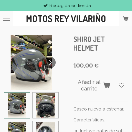
Recogida en tienda
Ir
al
MOTOS REY VILARIÑO
contenido
principal
SHIRO JET
HELMET
100,00 €
Añadir al
carrito
Casco nuevo a estrenar.
Características:
Incluye gafas de sol.