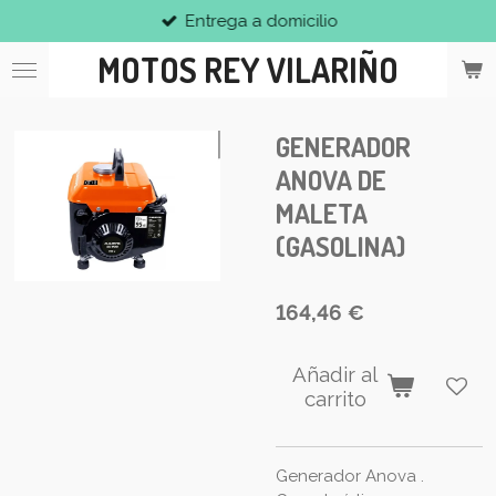
Entrega a domicilio
Ir
al
MOTOS REY VILARIÑO
contenido
principal
GENERADOR
ANOVA DE
MALETA
(GASOLINA)
164,46 €
Añadir al
carrito
Generador Anova .