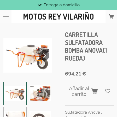
Entrega a domicilio
Ir
al
MOTOS REY VILARIÑO
contenido
principal
CARRETILLA
SULFATADORA
BOMBA ANOVA(1
RUEDA)
694,21 €
Añadir al
carrito
Sulfatadora Anova .