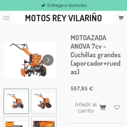
Entrega a domicilio
Ir
al
MOTOS REY VILARIÑO
contenido
principal
MOTOAZADA
ANOVA 7cv -
Cuchillas grandes
(aporcador+rued
as)
557,85 €
Añadir al
carrito