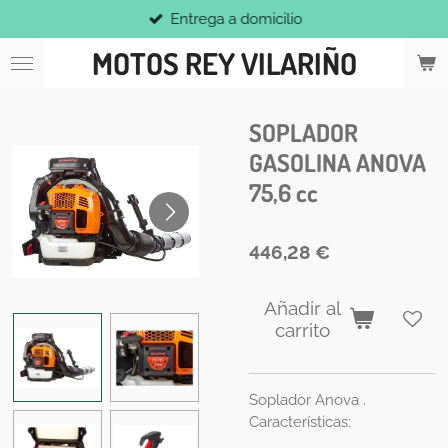
Entrega a domicilio
Ir
al
MOTOS REY VILARIÑO
contenido
principal
SOPLADOR
GASOLINA ANOVA
75,6 cc
446,28 €
Añadir al
carrito
Soplador Anova .
Características: