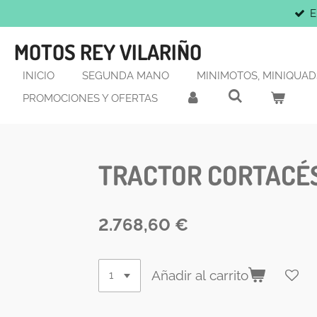
E
Ir
al
MOTOS REY VILARIÑO
contenido
principal
INICIO
SEGUNDA MANO
MINIMOTOS, MINIQUADS
PROMOCIONES Y OFERTAS
TRACTOR CORTACÉS
2.768,60 €
Añadir al carrito