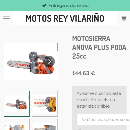
Entrega a domicilio
Ir
al
MOTOS REY VILARIÑO
contenido
principal
MOTOSIERRA
ANOVA PLUS PODA
25cc
144,63 €
Avísame cuando este
producto vuelva a
estar disponible.