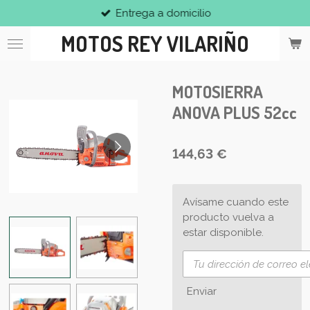
Entrega a domicilio
Ir
al
MOTOS REY VILARIÑO
contenido
principal
MOTOSIERRA
ANOVA PLUS 52cc
144,63 €
Avísame cuando este
producto vuelva a
estar disponible.
Enviar