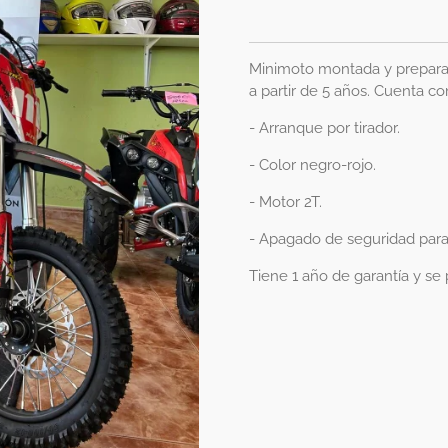
Minimoto montada y preparada
a partir de 5 años. Cuenta co
- Arranque por tirador.
- Color negro-rojo.
- Motor 2T.
- Apagado de seguridad para
Tiene 1 año de garantía y se 