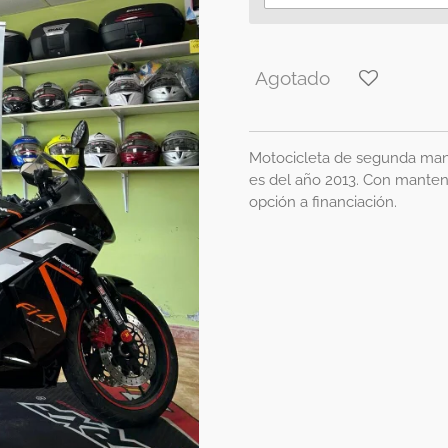
Agotado
Motocicleta de segunda man
es del año 2013. Con manten
opción a financiación.