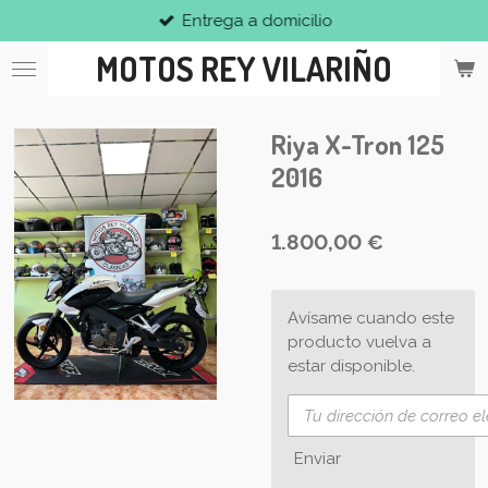
Entrega a domicilio
Ir
al
MOTOS REY VILARIÑO
contenido
principal
Riya X-Tron 125
2016
1.800,00 €
Avísame cuando este
producto vuelva a
estar disponible.
Enviar